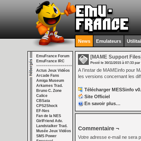
News
Emulateurs
Utilita
EmuFrance Forum
[MAME Support Files
EmuFrance IRC
Posté le
30/11/2015
à
07:33
par
===================
A l’instar de MAMEinfo pour M
Actus Jeux Vidéos
Arcade Fans
les versions concernant les di
Amiga Museum
Arkames Trad.
Télécharger MESSinfo v0.
Bruno C. Zone
Calice
Site Officiel
CBSata
En savoir plus…
CPS2Shock
EF-Nes
Fan de la NES
GirlFriend Adv.
Landstalker Trad.
Commentaire ¬
Musée Jeux Vidéos
SMS Power
Votre adresse e-mail ne sera p