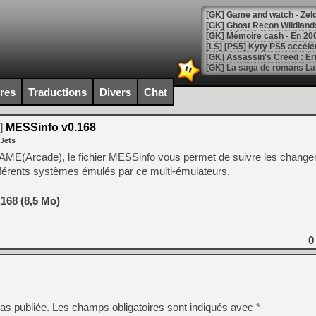
[Mo5] DOOM arrive en cart
[GK] Bethesda fête les 30 
ires
Traductions
Divers
Chat
[GK] Roblox : l'action en B
]
MESSinfo v0.168
[GK] Agenda - GeForce NOW
 Jets
[GK] Devolver Digital en a 
AME(Arcade), le fichier MESSinfo vous permet de suivre les change
fférents systèmes émulés par ce multi-émulateurs.
[LS] [PS5] ps5-y2jb-autolo
[GK] Pourquoi Marvel Tokon 
168 (8,5 Mo)
[GK] Test : Restory : Chill
[GK] GTA 6 : Rockstar Games
[GK] Hot Wheels Infinite Rus
[GK] Mémoire cash - Secret 
0
[GK] Résultats Nintendo : 
[GK] Déjà des dégraissage
[Mo5] Brickboy cherche à r
[GK] Minecraft et ses « Gra
as publiée.
Les champs obligatoires sont indiqués avec
*