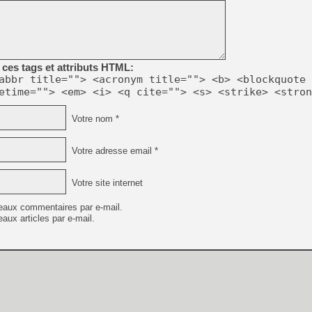
[GK] Beast of Reincarnation
[GK] Ubisoft : fin de parti
[GK] Mémoire cash - Metroid
[GK] Dan Houser (GTA) défe
[GK] Comment EA Sports FC
[GK] Crimson Moon : un Dark
ces tags et attributs HTML:
[GK] Isle of Reveries : le j
abbr title=""> <acronym title=""> <b> <blockquote 
[GK] Moonlighter 2 : The En
[GK] Capcom relance Monste
etime=""> <em> <i> <q cite=""> <s> <strike> <stron
Votre nom *
[Mo5] Deux inédits du Virtu
Votre adresse email *
[GK] Le beat'em up The Walk
[GK] Endless Legend 2 : enf
Votre site internet
eaux commentaires par e-mail.
[LS] [PS5] Premiers signes 
aux articles par e-mail.