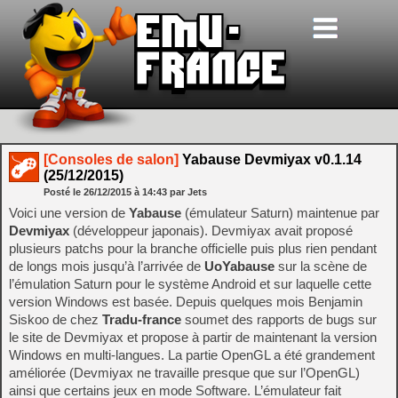
[Consoles de salon]
Yabause Devmiyax v0.1.14
(25/12/2015)
Posté le
26/12/2015
à
14:43
par Jets
Voici une version de
Yabause
(émulateur Saturn) maintenue par
Devmiyax
(développeur japonais). Devmiyax avait proposé
plusieurs patchs pour la branche officielle puis plus rien pendant
de longs mois jusqu’à l’arrivée de
UoYabause
sur la scène de
l’émulation Saturn pour le système Android et sur laquelle cette
version Windows est basée. Depuis quelques mois Benjamin
Siskoo de chez
Tradu-france
soumet des rapports de bugs sur
le site de Devmiyax et propose à partir de maintenant la version
Windows en multi-langues. La partie OpenGL a été grandement
améliorée (Devmiyax ne travaille presque que sur l’OpenGL)
ainsi que certains jeux en mode Software. L’émulateur fait