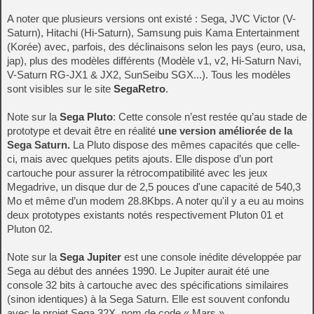
A noter que plusieurs versions ont existé : Sega, JVC Victor (V-
Saturn), Hitachi (Hi-Saturn), Samsung puis Kama Entertainment
(Korée) avec, parfois, des déclinaisons selon les pays (euro, usa,
jap), plus des modèles différents (Modèle v1, v2, Hi-Saturn Navi,
V-Saturn RG-JX1 & JX2, SunSeibu SGX...). Tous les modèles
sont visibles sur le site
SegaRetro
.
Note sur la
Sega Pluto
: Cette console n’est restée qu’au stade de
prototype et devait être en réalité
une version améliorée de la
Sega Saturn.
La Pluto dispose des mêmes capacités que celle-
ci, mais avec quelques petits ajouts. Elle dispose d’un port
cartouche pour assurer la rétrocompatibilité avec les jeux
Megadrive, un disque dur de 2,5 pouces d'une capacité de 540,3
Mo et même d’un modem 28.8Kbps. A noter qu'il y a eu au moins
deux prototypes existants notés respectivement Pluton 01 et
Pluton 02.
Note sur la
Sega Jupiter
est une console inédite développée par
Sega au début des années 1990. Le Jupiter aurait été une
console 32 bits à cartouche avec des spécifications similaires
(sinon identiques) à la Sega Saturn. Elle est souvent confondu
avec le projet Sega 32X, nom de code « Mars ».