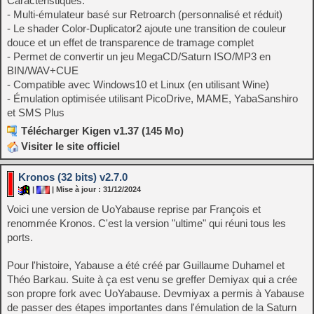
Caractéristiques:
- Multi-émulateur basé sur Retroarch (personnalisé et réduit)
- Le shader Color-Duplicator2 ajoute une transition de couleur
douce et un effet de transparence de tramage complet
- Permet de convertir un jeu MegaCD/Saturn ISO/MP3 en
BIN/WAV+CUE
- Compatible avec Windows10 et Linux (en utilisant Wine)
- Émulation optimisée utilisant PicoDrive, MAME, YabaSanshiro
et SMS Plus
Télécharger Kigen v1.37 (145 Mo)
Visiter le site officiel
Kronos (32 bits) v2.7.0
|
| Mise à jour : 31/12/2024
Voici une version de UoYabause reprise par François et
renommée Kronos. C'est la version "ultime" qui réuni tous les
ports.
Pour l'histoire, Yabause a été créé par Guillaume Duhamel et
Théo Barkau. Suite à ça est venu se greffer Demiyax qui a crée
son propre fork avec UoYabause. Devmiyax a permis à Yabause
de passer des étapes importantes dans l'émulation de la Saturn