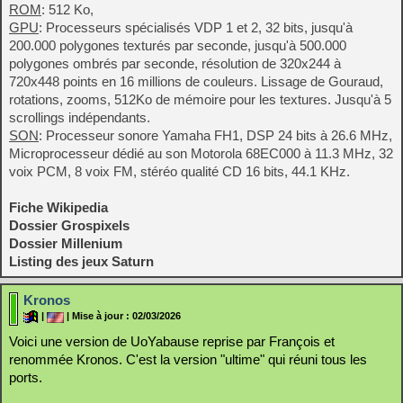
ROM
: 512 Ko,
GPU
: Processeurs spécialisés VDP 1 et 2, 32 bits, jusqu'à
200.000 polygones texturés par seconde, jusqu'à 500.000
polygones ombrés par seconde, résolution de 320x244 à
720x448 points en 16 millions de couleurs. Lissage de Gouraud,
rotations, zooms, 512Ko de mémoire pour les textures. Jusqu'à 5
scrollings indépendants.
SON
: Processeur sonore Yamaha FH1, DSP 24 bits à 26.6 MHz,
Microprocesseur dédié au son Motorola 68EC000 à 11.3 MHz, 32
voix PCM, 8 voix FM, stéréo qualité CD 16 bits, 44.1 KHz.
Fiche Wikipedia
Dossier Grospixels
Dossier Millenium
Listing des jeux Saturn
Kronos
|
| Mise à jour : 02/03/2026
Voici une version de UoYabause reprise par François et
renommée Kronos. C'est la version "ultime" qui réuni tous les
ports.