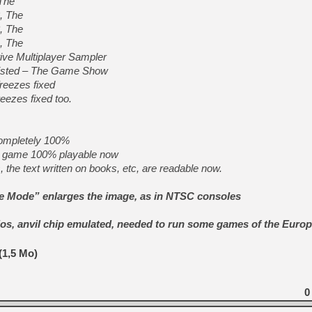
The
, The
, The
, The
ve Multiplayer Sampler
Twisted – The Game Show
freezes fixed
ezes fixed too.
completely 100%
s, game 100% playable now
, the text written on books, etc, are readable now.
e Mode” enlarges the image, as in NTSC consoles
ios, anvil chip emulated, needed to run some games of the Europ
(1,5 Mo)
0