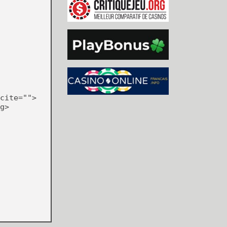
cite="">
g>