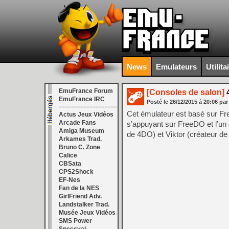
News
Emulateurs
Utilita
EmuFrance Forum
[Consoles de salon]
4
EmuFrance IRC
Posté le
26/12/2015
à
20:06
par
===================
Cet émulateur est basé sur Fre
Actus Jeux Vidéos
Arcade Fans
s’appuyant sur FreeDO et l’un 
Amiga Museum
de 4DO) et Viktor (créateur d
Arkames Trad.
Bruno C. Zone
Calice
CBSata
CPS2Shock
EF-Nes
Fan de la NES
GirlFriend Adv.
Landstalker Trad.
Musée Jeux Vidéos
SMS Power