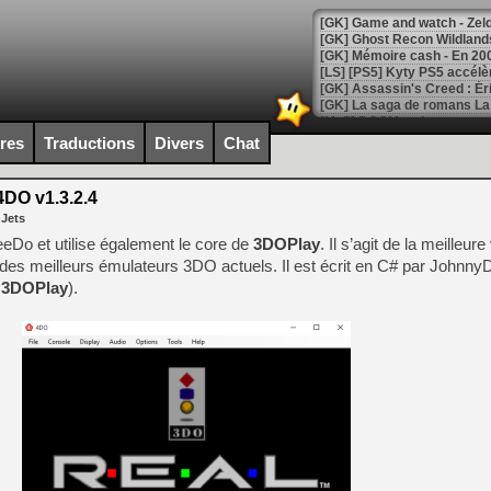
[Mo5] DOOM arrive en cart
[GK] Bethesda fête les 30 
ires
Traductions
Divers
Chat
[GK] Roblox : l'action en B
DO v1.3.2.4
[GK] Agenda - GeForce NOW
 Jets
[GK] Devolver Digital en a 
eDo et utilise également le core de
3DOPlay
. Il s’agit de la meilleur
des meilleurs émulateurs 3DO actuels. Il est écrit en C# par Johnny
[LS] [PS5] ps5-y2jb-autolo
e
3DOPlay
).
[GK] Pourquoi Marvel Tokon 
[GK] Test : Restory : Chill
[GK] GTA 6 : Rockstar Games
[GK] Hot Wheels Infinite Rus
[GK] Mémoire cash - Secret 
[GK] Résultats Nintendo : 
[GK] Déjà des dégraissage
[Mo5] Brickboy cherche à r
[GK] Minecraft et ses « Gra