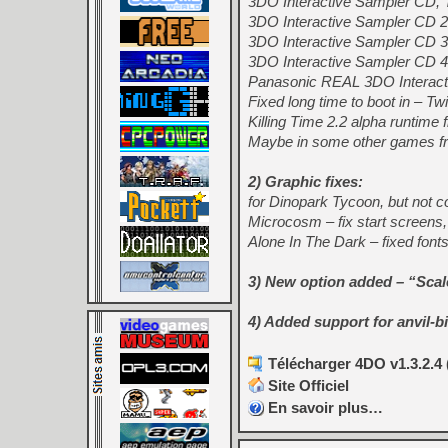
3DO Interactive Sampler CD, 
3DO Interactive Sampler CD 2
3DO Interactive Sampler CD 3
3DO Interactive Sampler CD 4
Panasonic REAL 3DO Interacti
Fixed long time to boot in – 
Killing Time 2.2 alpha runtime 
Maybe in some other games fre
2) Graphic fixes:
for Dinopark Tycoon, but not 
Microcosm – fix start screen
Alone In The Dark – fixed fonts
3) New option added – “Scal
4) Added support for anvil-b
Télécharger 4DO v1.3.2.4 
Site Officiel
En savoir plus…