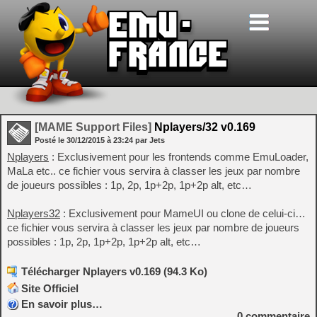
[MAME Support Files]
Nplayers/32 v0.169
Posté le
30/12/2015
à
23:24
par Jets
Nplayers
: Exclusivement pour les frontends comme EmuLoader,
MaLa etc.. ce fichier vous servira à classer les jeux par nombre
de joueurs possibles : 1p, 2p, 1p+2p, 1p+2p alt, etc…
Nplayers32
: Exclusivement pour MameUI ou clone de celui-ci…
ce fichier vous servira à classer les jeux par nombre de joueurs
possibles : 1p, 2p, 1p+2p, 1p+2p alt, etc…
Télécharger Nplayers v0.169 (94.3 Ko)
Site Officiel
En savoir plus…
0
commentaire