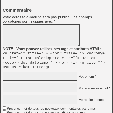
Commentaire ¬
Votre adresse e-mail ne sera pas publiée.
Les champs
obligatoires sont indiqués avec
*
NOTE - Vous pouvez utilisez ces tags et attributs HTML:
<a href="" title=""> <abbr title=""> <acronym
title=""> <b> <blockquote cite=""> <cite>
<code> <del datetime=""> <em> <i> <q cite="">
<s> <strike> <strong>
Votre nom *
Votre adresse email *
Votre site internet
Prévenez-moi de tous les nouveaux commentaires par e-mail.
Prévenez-moi de tous les nouveaux articles par e-mail.