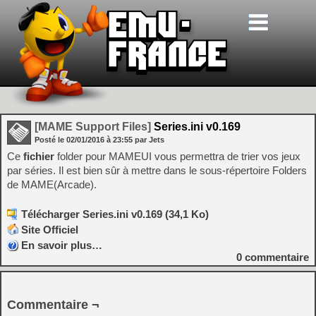
[MAME Support Files]
Series.ini v0.169
Posté le
02/01/2016
à
23:55
par Jets
Ce
fichier
folder pour MAMEUI vous permettra de trier vos jeux
par séries. Il est bien sûr à mettre dans le sous-répertoire Folders
de MAME(Arcade).
Télécharger Series.ini v0.169 (34,1 Ko)
Site Officiel
En savoir plus…
0
commentaire
Commentaire ¬