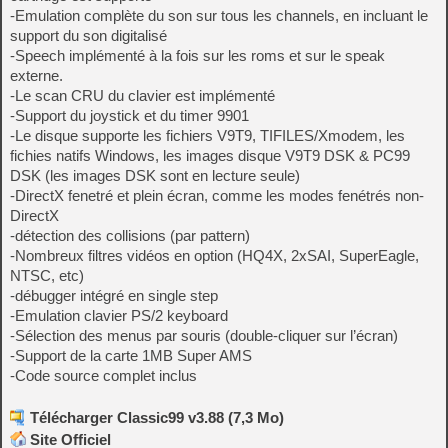
-Emulation complète du son sur tous les channels, en incluant le
support du son digitalisé
-Speech implémenté à la fois sur les roms et sur le speak
externe.
-Le scan CRU du clavier est implémenté
-Support du joystick et du timer 9901
-Le disque supporte les fichiers V9T9, TIFILES/Xmodem, les
fichies natifs Windows, les images disque V9T9 DSK & PC99
DSK (les images DSK sont en lecture seule)
-DirectX fenetré et plein écran, comme les modes fenétrés non-
DirectX
-détection des collisions (par pattern)
-Nombreux filtres vidéos en option (HQ4X, 2xSAI, SuperEagle,
NTSC, etc)
-débugger intégré en single step
-Emulation clavier PS/2 keyboard
-Sélection des menus par souris (double-cliquer sur l’écran)
-Support de la carte 1MB Super AMS
-Code source complet inclus
Télécharger Classic99 v3.88 (7,3 Mo)
Site Officiel