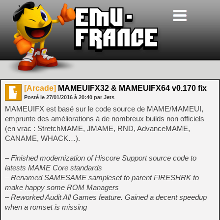
[Arcade]
MAMEUIFX32 & MAMEUIFX64 v0.170 fix
Posté le
27/01/2016
à
20:40
par Jets
MAMEUIFX est basé sur le code source de MAME/MAMEUI,
emprunte des améliorations à de nombreux builds non officiels
(en vrac : StretchMAME, JMAME, RND, AdvanceMAME,
CANAME, WHACK…).
– Finished modernization of Hiscore Support source code to
latests MAME Core standards
– Renamed SAMESAME sampleset to parent FIRESHRK to
make happy some ROM Managers
– Reworked Audit All Games feature. Gained a decent speedup
when a romset is missing