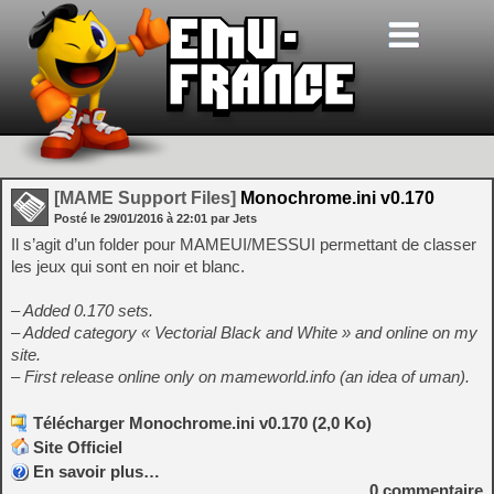
[MAME Support Files]
Monochrome.ini v0.170
Posté le
29/01/2016
à
22:01
par Jets
Il s’agit d’un folder pour MAMEUI/MESSUI permettant de classer
les jeux qui sont en noir et blanc.
– Added 0.170 sets.
– Added category « Vectorial Black and White » and online on my
site.
– First release online only on mameworld.info (an idea of uman).
Télécharger Monochrome.ini v0.170 (2,0 Ko)
Site Officiel
En savoir plus…
0
commentaire