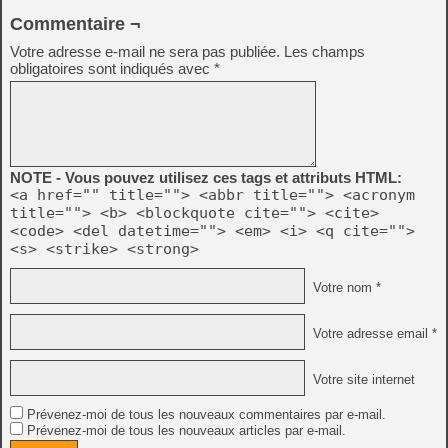
Commentaire ¬
Votre adresse e-mail ne sera pas publiée.
Les champs
obligatoires sont indiqués avec
*
NOTE - Vous pouvez utilisez ces tags et attributs HTML:
<a href="" title=""> <abbr title=""> <acronym
title=""> <b> <blockquote cite=""> <cite>
<code> <del datetime=""> <em> <i> <q cite="">
<s> <strike> <strong>
Votre nom *
Votre adresse email *
Votre site internet
Prévenez-moi de tous les nouveaux commentaires par e-mail.
Prévenez-moi de tous les nouveaux articles par e-mail.