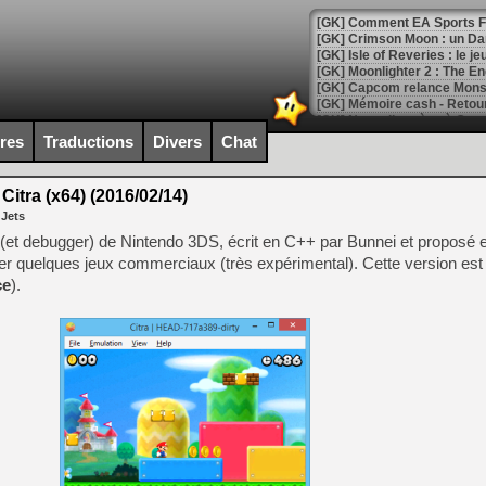
[GK] Comment EA Sports FC
[GK] Crimson Moon : un Dark
[GK] Isle of Reveries : le j
[GK] Moonlighter 2 : The En
[GK] Capcom relance Monste
ires
Traductions
Divers
Chat
[Mo5] Deux inédits du Virtu
[GK] Le beat'em up The Walk
Citra (x64) (2016/02/14)
 Jets
[GK] Endless Legend 2 : enf
 (et debugger) de Nintendo 3DS, écrit en C++ par Bunnei et proposé 
r quelques jeux commerciaux (très expérimental). Cette version est
ce
).
[LS] [PS5] Le WebKit Userl
[GK] Oubliez Crazy Taxi, S
[LS] [Switch] NSZ 5.0.0 es
[GK] No More Room in Hell 2
[GK] Un chatbot Atelier Ryz
[GK] Mémoire cash - Splatte