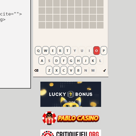
cite="">
g>