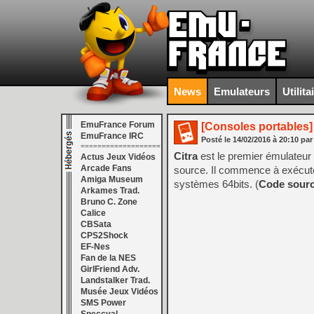
News
Emulateurs
Utilita
EmuFrance Forum
[Consoles portables]
EmuFrance IRC
Posté le
14/02/2016
à
20:10
par
===================
Citra
est le premier émulateur
Actus Jeux Vidéos
Arcade Fans
source. Il commence à exécute
Amiga Museum
systèmes 64bits. (
Code sour
Arkames Trad.
Bruno C. Zone
Calice
CBSata
CPS2Shock
EF-Nes
Fan de la NES
GirlFriend Adv.
Landstalker Trad.
Musée Jeux Vidéos
SMS Power