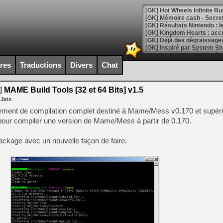
[GK] Hot Wheels Infinite Rus
[GK] Mémoire cash - Secret 
[GK] Résultats Nintendo : 
[GK] Déjà des dégraissage
[Mo5] Brickboy cherche à r
[GK] Minecraft et ses « Gra
ires
Traductions
Divers
Chat
[GK] Beast of Reincarnation
[GK] Ubisoft : fin de parti
]
MAME Build Tools [32 et 64 Bits] v1.5
[GK] Mémoire cash - Metroid
 Jets
[GK] Dan Houser (GTA) défe
[GK] Comment EA Sports FC
nement de compilation complet destiné à Mame/Mess v0.170 et supéri
[GK] Crimson Moon : un Dark
 pour compiler une version de Mame/Mess à partir de 0.170.
[GK] Isle of Reveries : le j
[GK] Moonlighter 2 : The En
[GK] Capcom relance Monste
package avec un nouvelle façon de faire.
[Mo5] Deux inédits du Virtu
[GK] Le beat'em up The Walk
[GK] Endless Legend 2 : enf