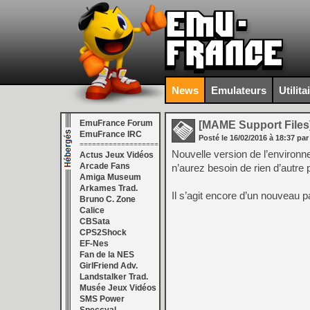
News
Emulateurs
Utilita
EmuFrance Forum
[MAME Support Files
EmuFrance IRC
Posté le
16/02/2016
à
18:37
par
===================
Nouvelle version de l’environ
Actus Jeux Vidéos
Arcade Fans
n’aurez besoin de rien d’autre
Amiga Museum
Arkames Trad.
Il s’agit encore d’un nouveau 
Bruno C. Zone
Calice
CBSata
CPS2Shock
EF-Nes
Fan de la NES
GirlFriend Adv.
Landstalker Trad.
Musée Jeux Vidéos
SMS Power