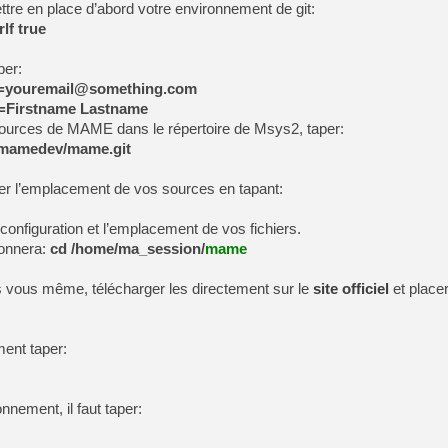
tre en place d’abord votre environnement de git:
lf true
per:
ail=youremail@something.com
e=Firstname Lastname
 sources de MAME dans le répertoire de Msys2, taper:
m/mamedev/mame.git
er l’emplacement de vos sources en tapant:
 configuration et l’emplacement de vos fichiers.
donnera:
cd /home/ma_session/
mame
s vous même, télécharger les directement sur le
site officiel
et placer
ment taper:
onnement, il faut taper: