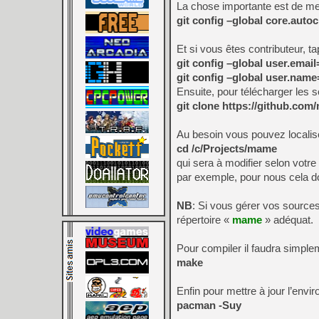
La chose importante est de met
git config –global core.autocr
Et si vous êtes contributeur, ta
git config –global user.em
git config –global user.nam
Ensuite, pour télécharger les
git clone https://github.co
Au besoin vous pouvez localis
cd /c/Projects/mame
qui sera à modifier selon votre
par exemple, pour nous cela 
NB
: Si vous gérer vos source
répertoire «
mame
» adéquat.
Pour compiler il faudra simple
make
Enfin pour mettre à jour l’envir
pacman -Suy