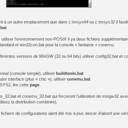
[LS] [PS5] Le WebKit Userl
[GK] Oubliez Crazy Taxi, S
ment à un autre emplacement que dans
c:\msys64
ou
c:\msys32
il faud
.bat
[LS] [Switch] NSZ 5.0.0 es
utiliser l’environnement non-POSIX il ya deux fichiers supplémentair
[GK] No More Room in Hell 2
tandard et win32con.bat pour la console « fantaisie » conemu.
[GK] Un chatbot Atelier Ryz
[GK] Mémoire cash - Splatte
fférentes versions de MinGW (32 ou 64 bits) utiliser config32.bat et co
[GK] Nvidia : le prix des 
[GK] Suikoden Star Leap : 
[Mo5] La mini borne d’arc
minal (console simple), utiliser
buildtools.bat
[GK] Atari renoue avec les 
tre interface (plus « chic »), utiliser
conemu.bat
[GK] Le studio de FIFA Worl
[GK] La PlayStation 1 en L
SYS2, lire cette
page
.
[GK] GTA 6 : Rockstar Games
ools_32.bat et conemu_32.bat qui forceront l’utilisation de mingw32 avec
ilisez la distribution combinée).
ichiers de configurations aient été mis à jour, lancer d’abord une vérif