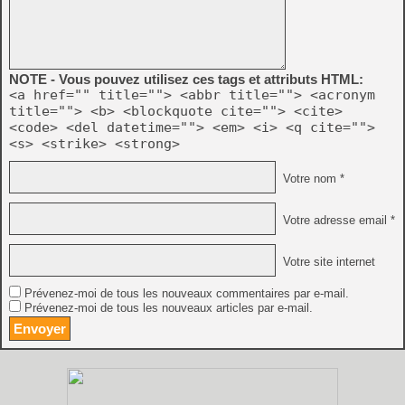
NOTE - Vous pouvez utilisez ces tags et attributs HTML:
<a href="" title=""> <abbr title=""> <acronym
title=""> <b> <blockquote cite=""> <cite>
<code> <del datetime=""> <em> <i> <q cite="">
<s> <strike> <strong>
Votre nom *
Votre adresse email *
Votre site internet
Prévenez-moi de tous les nouveaux commentaires par e-mail.
Prévenez-moi de tous les nouveaux articles par e-mail.