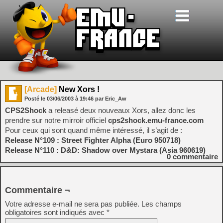
[Arcade]
New Xors !
Posté le
03/06/2003
à
19:46
par Eric_Aw
CPS2Shock
a releasé deux nouveaux Xors, allez donc les
prendre sur notre mirroir officiel
cps2shock.emu-france.com
Pour ceux qui sont quand même intéressé, il s’agit de :
Release N°109 : Street Fighter Alpha (Euro 950718)
Release N°110 : D&D: Shadow over Mystara (Asia 960619)
0
commentaire
Commentaire ¬
Votre adresse e-mail ne sera pas publiée.
Les champs
obligatoires sont indiqués avec
*