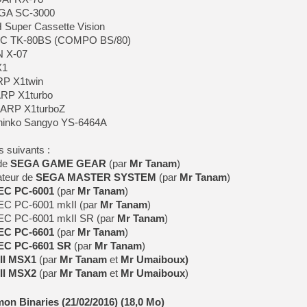
EGA SC-3000
Super Cassette Vision
NEC TK-80BS (COMPO BS/80)
N X-07
X1
RP X1twin
ARP X1turbo
HARP X1turboZ
Shinko Sangyo YS-6464A
s suivants :
de
SEGA GAME GEAR
(par
Mr Tanam
)
teur de
SEGA MASTER SYSTEM
(par
Mr Tanam
)
EC PC-6001
(par
Mr Tanam
)
EC PC-6001 mkII (par
Mr Tanam
)
NEC PC-6001 mkII SR (par
Mr Tanam
)
EC PC-6601
(par
Mr Tanam
)
EC PC-6601 SR
(par
Mr Tanam
)
II MSX1
(par
Mr Tanam
et
Mr Umaiboux)
II MSX2
(par
Mr Tanam
et
Mr Umaiboux
)
n Binaries (21/02/2016) (18,0 Mo)