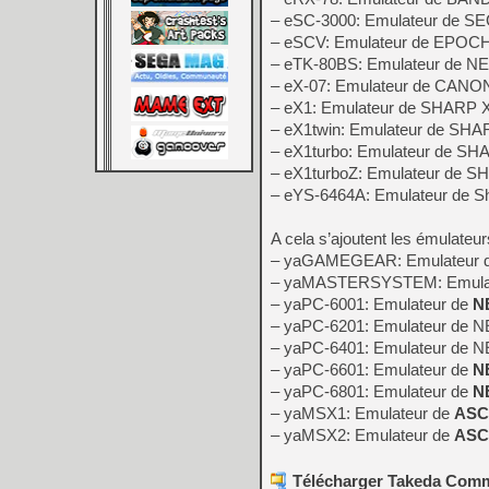
– eSC-3000: Emulateur de S
– eSCV: Emulateur de EPOCH 
– eTK-80BS: Emulateur de 
– eX-07: Emulateur de CANO
– eX1: Emulateur de SHARP 
– eX1twin: Emulateur de SHA
– eX1turbo: Emulateur de SH
– eX1turboZ: Emulateur de S
– eYS-6464A: Emulateur de 
A cela s’ajoutent les émulateur
– yaGAMEGEAR: Emulateur 
– yaMASTERSYSTEM: Emula
– yaPC-6001: Emulateur de
N
– yaPC-6201: Emulateur de N
– yaPC-6401: Emulateur de 
– yaPC-6601: Emulateur de
N
– yaPC-6801: Emulateur de
N
– yaMSX1: Emulateur de
ASC
– yaMSX2: Emulateur de
ASC
Télécharger Takeda Commo