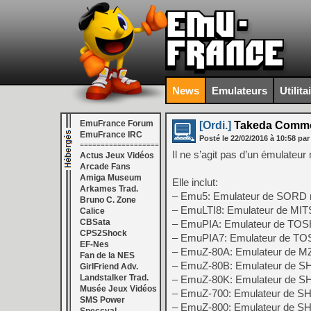
News
Emulateurs
Utilita
EmuFrance Forum
[Ordi.]
Takeda Common
EmuFrance IRC
Posté le
22/02/2016
à
10:58
par
===================
Il ne s’agit pas d’un émulateu
Actus Jeux Vidéos
Arcade Fans
Amiga Museum
Elle inclut:
Arkames Trad.
– Emu5: Emulateur de SORD
Bruno C. Zone
– EmuLTI8: Emulateur de MI
Calice
CBSata
– EmuPIA: Emulateur de TO
CPS2Shock
– EmuPIA7: Emulateur de T
EF-Nes
– EmuZ-80A: Emulateur de M
Fan de la NES
– EmuZ-80B: Emulateur de 
GirlFriend Adv.
Landstalker Trad.
– EmuZ-80K: Emulateur de 
Musée Jeux Vidéos
– EmuZ-700: Emulateur de 
SMS Power
– EmuZ-800: Emulateur de 