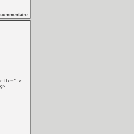
commentaire
cite="">
g>