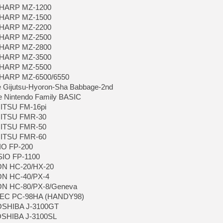
[GK] Nvidia : le prix des 
 SHARP MZ-1200
[GK] Suikoden Star Leap : 
 SHARP MZ-1500
 SHARP MZ-2200
[Mo5] La mini borne d’arc
[GK] Atari renoue avec les 
 SHARP MZ-2500
[GK] Le studio de FIFA Worl
 SHARP MZ-2800
[GK] La PlayStation 1 en L
 SHARP MZ-3500
[GK] Dawn of War 4 : les Né
 SHARP MZ-5500
[GK] CloverPit : l'héritier
 SHARP MZ-6500/6550
[GK] Stellar Blade : Blood R
e Gijutsu-Hyoron-Sha Babbage-2nd
[GK] Palworld Online est a
e Nintendo Family BASIC
[GK] Wuchang 2 : le souls-l
JITSU FM-16pi
UJITSU FMR-30
[GK] Test : Big Walk est le 
[GK] Starsand Island : la si
UJITSU FMR-50
UJITSU FMR-60
IO FP-200
[GK] Dan Houser (GTA) défe
SIO FP-1100
SON HC-20/HX-20
ON HC-40/PX-4
SON HC-80/PX-8/Geneva
 NEC PC-98HA (HANDY98)
TOSHIBA J-3100GT
TOSHIBA J-3100SL