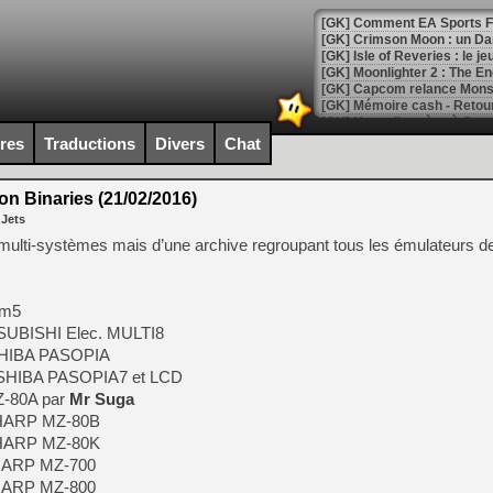
[GK] Comment EA Sports FC
[GK] Crimson Moon : un Dark
[GK] Isle of Reveries : le j
[GK] Moonlighter 2 : The En
[GK] Capcom relance Monste
ires
Traductions
Divers
Chat
[Mo5] Deux inédits du Virtu
[GK] Le beat'em up The Walk
 Binaries (21/02/2016)
 Jets
[GK] Endless Legend 2 : enf
r multi-systèmes mais d’une archive regroupant tous les émulateurs d
[LS] [PS5] Le WebKit Userl
 m5
TSUBISHI Elec. MULTI8
SHIBA PASOPIA
[GK] Oubliez Crazy Taxi, S
OSHIBA PASOPIA7 et LCD
[LS] [Switch] NSZ 5.0.0 es
Z-80A par
Mr Suga
SHARP MZ-80B
[GK] No More Room in Hell 2
SHARP MZ-80K
[GK] Un chatbot Atelier Ryz
SHARP MZ-700
SHARP MZ-800
[GK] Mémoire cash - Splatte