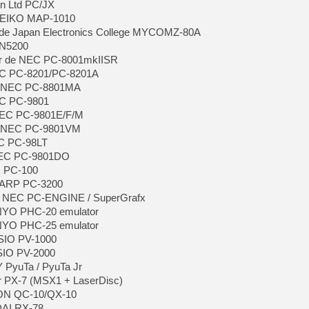
an Ltd PC/JX
 SEIKO MAP-1010
e Japan Electronics College MYCOMZ-80A
 N5200
ur de NEC PC-8001mkIISR
EC PC-8201/PC-8201A
e NEC PC-8801MA
EC PC-9801
NEC PC-9801E/F/M
e NEC PC-9801VM
EC PC-98LT
NEC PC-9801DO
C PC-100
HARP PC-3200
e NEC PC-ENGINE / SuperGrafx
NYO PHC-20 emulator
NYO PHC-25 emulator
ASIO PV-1000
SIO PV-2000
 PyuTa / PyuTa Jr
r PX-7 (MSX1 + LaserDisc)
SON QC-10/QX-10
DAI RX-78