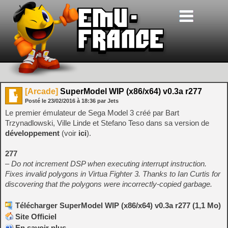
[Arcade]
SuperModel WIP (x86/x64) v0.3a r277
Posté le
23/02/2016
à
18:36
par Jets
Le premier émulateur de Sega Model 3 créé par Bart
Trzynadlowski, Ville Linde et Stefano Teso dans sa version de
développement
(voir
ici
).
277
– Do not increment DSP when executing interrupt instruction.
Fixes invalid polygons in Virtua Fighter 3. Thanks to Ian Curtis for
discovering that the polygons were incorrectly-copied garbage.
Télécharger SuperModel WIP (x86/x64) v0.3a r277 (1,1 Mo)
Site Officiel
En savoir plus…