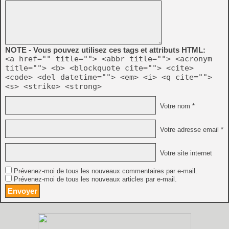
NOTE - Vous pouvez utilisez ces tags et attributs HTML:
<a href="" title=""> <abbr title=""> <acronym
title=""> <b> <blockquote cite=""> <cite>
<code> <del datetime=""> <em> <i> <q cite="">
<s> <strike> <strong>
Votre nom *
Votre adresse email *
Votre site internet
Prévenez-moi de tous les nouveaux commentaires par e-mail.
Prévenez-moi de tous les nouveaux articles par e-mail.