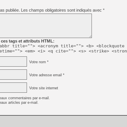
[GK] Capcom relance Monste
as publiée.
Les champs obligatoires sont indiqués avec
*
[Mo5] Deux inédits du Virtu
[GK] Le beat'em up The Walk
[GK] Endless Legend 2 : enf
ces tags et attributs HTML:
abbr title=""> <acronym title=""> <b> <blockquote 
etime=""> <em> <i> <q cite=""> <s> <strike> <stron
[LS] [PS5] Le WebKit Userl
Votre nom *
[GK] Oubliez Crazy Taxi, S
Votre adresse email *
[LS] [Switch] NSZ 5.0.0 es
[GK] Bethesda fête les 30 
Votre site internet
eaux commentaires par e-mail.
aux articles par e-mail.