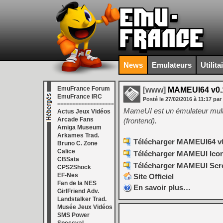
News
Emulateurs
Utilita
EmuFrance Forum
[www]
MAMEUI64 v0.1
EmuFrance IRC
Posté le
27/02/2016
à
11:17
par
===================
MameUI est un émulateur multi-
Actus Jeux Vidéos
Arcade Fans
(frontend).
Amiga Museum
Arkames Trad.
Télécharger MAMEUI64 v0
Bruno C. Zone
Calice
Télécharger MAMEUI Icons
CBSata
Télécharger MAMEUI Scree
CPS2Shock
EF-Nes
Site Officiel
Fan de la NES
En savoir plus…
GirlFriend Adv.
Landstalker Trad.
Musée Jeux Vidéos
SMS Power