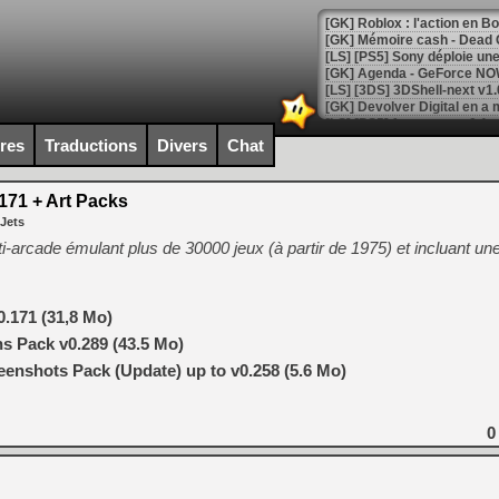
[GK] Roblox : l'action en B
[GK] Agenda - GeForce NOW
[GK] Devolver Digital en a 
[LS] [PS5] ps5-y2jb-autolo
ires
Traductions
Divers
Chat
[GK] Pourquoi Marvel Tokon 
[GK] Test : Restory : Chill
71 + Art Packs
[GK] GTA 6 : Rockstar Games
 Jets
[GK] Hot Wheels Infinite Rus
[GK] Mémoire cash - Secret 
arcade émulant plus de 30000 jeux (à partir de 1975) et incluant une
[GK] Résultats Nintendo : 
[GK] Déjà des dégraissage
.171 (31,8 Mo)
[Mo5] Brickboy cherche à r
[GK] Minecraft et ses « Gra
 Pack v0.289 (43.5 Mo)
nshots Pack (Update) up to v0.258 (5.6 Mo)
[GK] Beast of Reincarnation
[GK] Ubisoft : fin de parti
[GK] Mémoire cash - Metroid
[GK] Dan Houser (GTA) défe
0
[GK] Comment EA Sports FC
[GK] Crimson Moon : un Dark
[GK] Isle of Reveries : le j
[GK] Moonlighter 2 : The En