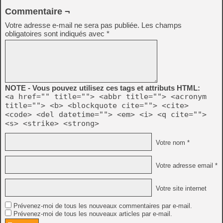
Commentaire ¬
Votre adresse e-mail ne sera pas publiée.
Les champs
obligatoires sont indiqués avec
*
NOTE - Vous pouvez utilisez ces tags et attributs HTML:
<a href="" title=""> <abbr title=""> <acronym
title=""> <b> <blockquote cite=""> <cite>
<code> <del datetime=""> <em> <i> <q cite="">
<s> <strike> <strong>
Votre nom *
Votre adresse email *
Votre site internet
Prévenez-moi de tous les nouveaux commentaires par e-mail.
Prévenez-moi de tous les nouveaux articles par e-mail.