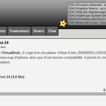
[GK] Résultats Nintendo : 
[GK] Déjà des dégraissage
[Mo5] Brickboy cherche à r
[GK] Minecraft et ses « Gra
[GK] Beast of Reincarnation
ires
Traductions
Divers
Chat
[GK] Ubisoft : fin de parti
[GK] Mémoire cash - Metroid
[GK] Dan Houser (GTA) défe
est 24
[GK] Comment EA Sports FC
 Jets
[GK] Crimson Moon : un Dark
[GK] Isle of Reveries : le j
de
VirtualDub
), il s’agit d’un émulateur d’Atari 8 bits (800/800XL/130X
[GK] Moonlighter 2 : The En
 beaucoup d’options ainsi que d’une bonne compatibilité. Il prend en ch
[GK] Capcom relance Monste
lation.
[Mo5] Deux inédits du Virtu
Test 24 (3,6 Mo)
[GK] Le beat'em up The Walk
[GK] Endless Legend 2 : enf
0
[LS] [PS5] Le WebKit Userl