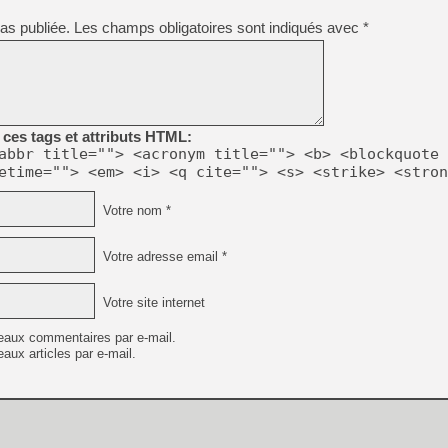
as publiée.
Les champs obligatoires sont indiqués avec
*
[GK] Oubliez Crazy Taxi, S
[LS] [Switch] NSZ 5.0.0 es
[GK] No More Room in Hell 2
[GK] Un chatbot Atelier Ryz
ces tags et attributs HTML:
abbr title=""> <acronym title=""> <b> <blockquote 
[GK] Mémoire cash - Splatte
etime=""> <em> <i> <q cite=""> <s> <strike> <stron
[GK] Nvidia : le prix des 
[GK] Suikoden Star Leap : 
Votre nom *
[Mo5] La mini borne d’arc
[GK] Atari renoue avec les 
[GK] Le studio de FIFA Worl
Votre adresse email *
[GK] La PlayStation 1 en L
[GK] Dawn of War 4 : les Né
Votre site internet
[GK] Mémoire cash - Secret 
eaux commentaires par e-mail.
aux articles par e-mail.