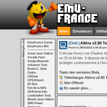
News
Emulateurs
Utilita
EmuFrance Forum
[Ordi.]
Altirra v2.80 T
EmuFrance IRC
Posté le
28/03/2016
à
09:35
par
===================
Créé par Avery Lee (l’auteur 
Actus Jeux Vidéos
Arcade Fans
en 32 et 64 bits. Il dispose de
Amiga Museum
protégés conformément à l’ému
Arkames Trad.
Bruno C. Zone
Topic des versions Beta
.
Calice
CBSata
Télécharger Altirra v2.80 
CPS2Shock
Site Officiel
EF-Nes
En savoir plus…
Fan de la NES
GirlFriend Adv.
Landstalker Trad.
Musée Jeux Vidéos
SMS Power