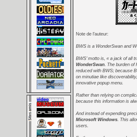
Note de l’auteur:
BWS is a WonderSwan and Wo
BWS’ motto is, « a jack of all t
WonderSwan
. The burden of 
reduced with BWS; because BWS
on minutiae like discoverabili
innovative popup menu.
Rather than relying on compli
because this information is a
And instead of expending prec
Microsoft Windows
. This al
users.