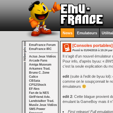
News
Emulateurs
Utilita
EmuFrance Forum
[Consoles portables]
EmuFrance IRC
Posté le
01/04/2016
à
10:24
par
===================
Il s’agit d’un nouvel émulateu
Actus Jeux Vidéos
Arcade Fans
Pour info, d’après byuu: «
BWS 
Amiga Museum
c’est la seule explication du 
Arkames Trad.
Bruno C. Zone
edit
(suite à l’edit de byuu lol)
Calice
CBSata
comme on le soupçonnait le no
CPS2Shock
émulateurs
EF-Nes
Fan de la NES
edit 2
: Cette blague provient 
GirlFriend Adv.
Landstalker Trad.
émulant la GameBoy mais il n
Musée Jeux Vidéos
SMS Power
First release! Full emula