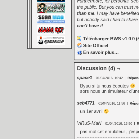
Furthermore, for personal, sec
the public. But you can trust 
than me
. I may have benefite
but nobody said I had to share
can’t have it
.
Télécharger BWS v1.0.0 (
Site Officiel
En savoir plus…
Discussion (4) ¬
space1
01/04/2016, 10:42
|
Répon
Byuu si tu nous écoutes
sors nous un émulateur d’un
seb4771
01/04/2016, 11:56
|
Répo
un 1er avril
ViRuS-MaN
01/04/2016, 13:50
|
R
pas mal cet émulateur , j’esp