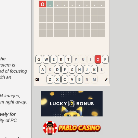
the
ystem is
d of focusing
ith an
OM images,
em right away.
vely for
ity of PC