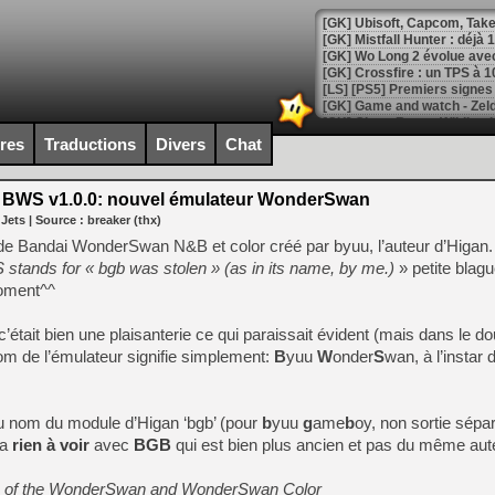
[GK] Mistfall Hunter : déjà 
[GK] Wo Long 2 évolue avec
[GK] Crossfire : un TPS à 100
[LS] [PS5] Premiers signes 
ires
Traductions
Divers
Chat
BWS v1.0.0: nouvel émulateur WonderSwan
[Mo5] DOOM arrive en cart
 Jets
| Source :
breaker (thx)
[GK] Bethesda fête les 30 
[GK] Roblox : l'action en B
r de Bandai WonderSwan N&B et color créé par byuu, l’auteur d’Higan.
stands for « bgb was stolen » (as in its name, by me.)
» petite blag
moment^^
[GK] Agenda - GeForce NOW
[GK] Devolver Digital en a 
: c’était bien une plaisanterie ce qui paraissait évident (mais dans le do
m de l’émulateur signifie simplement:
B
yuu
W
[LS] [PS5] ps5-y2jb-autolo
onder
S
wan, à l’instar
[GK] Pourquoi Marvel Tokon 
[GK] Test : Restory : Chill
du nom du module d’Higan ‘bgb’ (pour
b
yuu
g
ame
[GK] GTA 6 : Rockstar Games
b
oy, non sortie sép
[GK] Hot Wheels Infinite Rus
’a
rien à voir
avec
BGB
qui est bien plus ancien et pas du même aut
[GK] Mémoire cash - Secret 
[GK] Résultats Nintendo : 
tion of the WonderSwan and WonderSwan Color