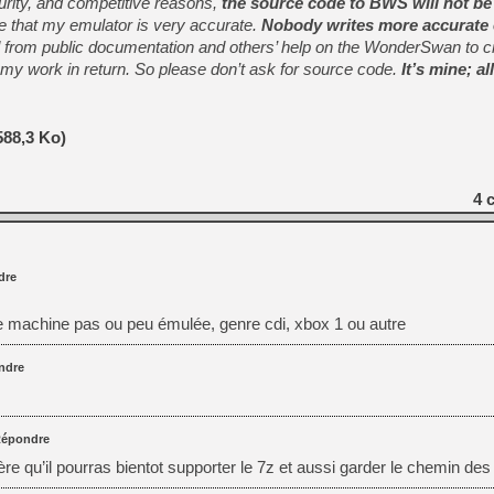
urity, and competitive reasons,
the source code to BWS will not be
me that my emulator is very accurate.
Nobody writes more accurate
d from public documentation and others’ help on the WonderSwan to 
 my work in return. So please don’t ask for source code.
It’s mine; a
588,3 Ko)
4
c
dre
e machine pas ou peu émulée, genre cdi, xbox 1 ou autre
ndre
épondre
ère qu’il pourras bientot supporter le 7z et aussi garder le chemin de