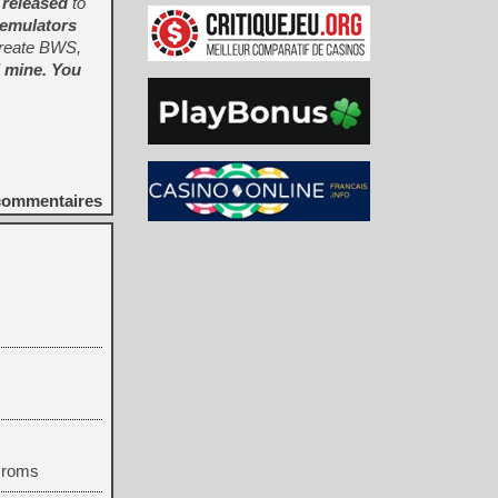
 released
to
 emulators
create BWS,
ll mine. You
ommentaires
s roms