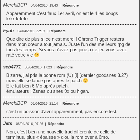
MerchiBCP
04/04/2016, 19:43
|
Répondre
Apparemment c’est faux 1er avril, on est le 4 les bougs
krkrrkrkrkr
Fyah
04/04/2016, 22:19
|
Répondre
Que dire de plus si ce n’est merci ! Chrono Trigger restera
dans mon cœur à tout jamais. Juste l’un des meilleurs rpg de
tous les temps. Si vous n’avez pas joué à ce jeu vous avez
raté votre vie
seb4771
05/04/2016, 17:23
|
Répondre
Bizarre, j’ai pris la bonne rom (U) [!] (dernier goodsnes 3.27)
mais elle se lance pas après le patch
Elle fait bien 6 Mo après patch.
émulateurs : Zsnes ou snes 9x ou higan.
MerchiBCP
05/04/2016, 21:14
|
Répondre
c’est un poisson d’avril apparemment, pas encore test.
Jets
06/04/2016, 07:26
|
Répondre
Non, c’est bien une nouvelle trad différente de celle de
terminus, plus « épaisse » d’ou la rom over à 6mo.