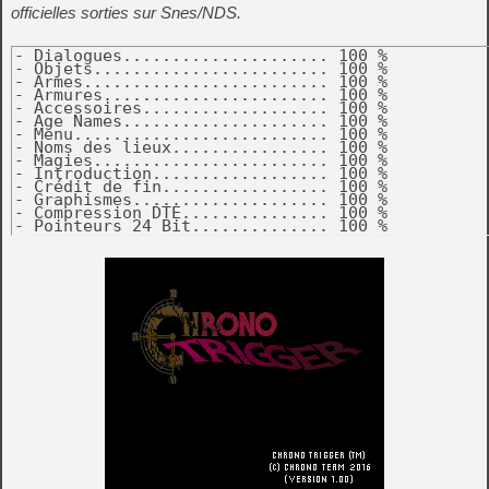
officielles sorties sur Snes/NDS.
- Dialogues..................... 100 %

- Objets........................ 100 %

- Armes......................... 100 %

- Armures....................... 100 %

- Accessoires................... 100 %

- Age Names..................... 100 %

- Menu.......................... 100 %

- Noms des lieux................ 100 %

- Magies........................ 100 %

- Introduction.................. 100 %

- Crédit de fin................. 100 %

- Graphismes.................... 100 %

- Compression DTE............... 100 %

- Pointeurs 24 Bit.............. 100 %