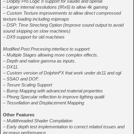
– Dolpby Pro Logic II support for xaudio and openal
– Larger internal resolutions (IRx6) to allow 4k gaming
– Custom Texture improvements to allow direct compressed
texture loading including mipmaps
– DSP: Time Streching Option (Improve sound output to avoid
sound skipping on slow machines)
– DX9 support for old machines
Modified Post Procesing interface to support:
– Multiple Stages allowing more complex effects.
– Depth and native gamma as inputs.
– DX11.
– Custom version of DolphinFX that work under dx11 and ogl
– SSAO and DOF.
– Texure Scaling Support
– Bump Mapping with advanced material properties
– Phong Specular reflection to improve ligthing qualit
– Tessellation and Displacement Mapping
Other Features
– Multithreaded Shader Compilation
– Early depth test implementation to correct related issues and
increase performance