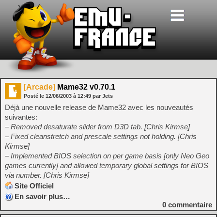
[Arcade]
Mame32 v0.70.1
Posté le
12/06/2003
à
12:49
par Jets
Déjà une nouvelle release de Mame32 avec les nouveautés
suivantes:
– Removed desaturate slider from D3D tab. [Chris Kirmse]
– Fixed cleanstretch and prescale settings not holding. [Chris
Kirmse]
– Implemented BIOS selection on per game basis [only Neo Geo
games currently] and allowed temporary global settings for BIOS
via number. [Chris Kirmse]
Site Officiel
En savoir plus…
0
commentaire