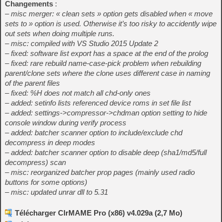
Changements
:
– misc merger: « clean sets » option gets disabled when « move
sets to » option is used. Otherwise it’s too risky to accidently wipe
out sets when doing multiple runs.
– misc: compiled with VS Studio 2015 Update 2
– fixed: software list export has a space at the end of the prolog
– fixed: rare rebuild name-case-pick problem when rebuilding
parent/clone sets where the clone uses different case in naming
of the parent files
– fixed: %H does not match all chd-only ones
– added: setinfo lists referenced device roms in set file list
– added: settings->compressor->chdman option setting to hide
console window during verify process
– added: batcher scanner option to include/exclude chd
decompress in deep modes
– added: batcher scanner option to disable deep (sha1/md5/full
decompress) scan
– misc: reorganized batcher prop pages (mainly used radio
buttons for some options)
– misc: updated unrar dll to 5.31
Télécharger ClrMAME Pro (x86) v4.029a (2,7 Mo)