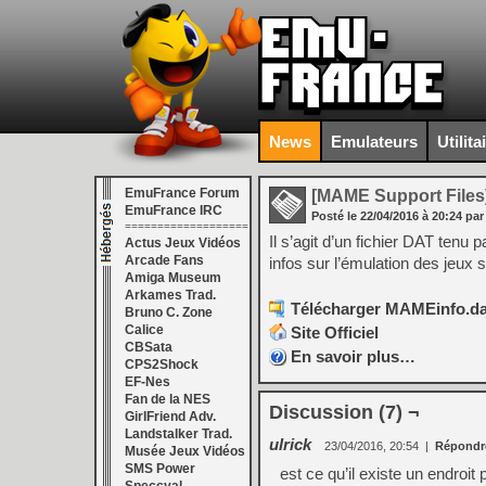
News
Emulateurs
Utilita
EmuFrance Forum
[MAME Support Files
EmuFrance IRC
Posté le
22/04/2016
à
20:24
par
===================
Il s’agit d’un fichier DAT ten
Actus Jeux Vidéos
Arcade Fans
infos sur l’émulation des jeux
Amiga Museum
Arkames Trad.
Télécharger MAMEinfo.dat
Bruno C. Zone
Calice
Site Officiel
CBSata
En savoir plus…
CPS2Shock
EF-Nes
Fan de la NES
Discussion (7) ¬
GirlFriend Adv.
Landstalker Trad.
ulrick
23/04/2016, 20:54
|
Répondr
Musée Jeux Vidéos
SMS Power
est ce qu’il existe un endroit