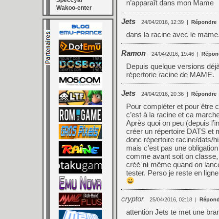
Speccyal
n’apparaît dans mon Mame
Wakoo-enter
Jets
24/04/2016, 12:39
|
Répondre
dans la racine avec le mame.
Ramon
24/04/2016, 19:46
|
Répon
Depuis quelque versions déjà,
répertorie racine de MAME.
Jets
24/04/2016, 20:36
|
Répondre
Pour compléter et pour être cl
c’est à la racine et ca march
Après quoi on peu (depuis l’
créer un répertoire DATS et me
donc répertoire racine/dats/h
mais c’est pas une obligation
comme avant soit on classe, c
créé
ni
même quand on lance l’
tester. Perso je reste en li
cryptor
25/04/2016, 02:18
|
Répond
attention Jets te met une bra