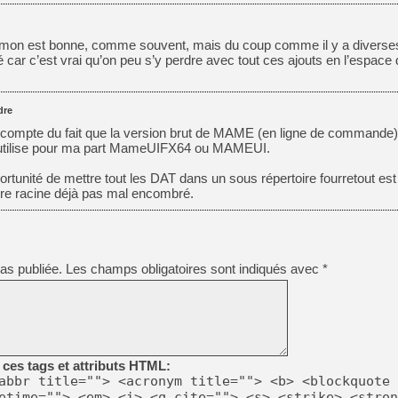
on est bonne, comme souvent, mais du coup comme il y a diverses 
llé car c’est vrai qu’on peu s’y perdre avec tout ces ajouts en l’espace
dre
e compte du fait que la version brut de MAME (en ligne de commande)
 J’utilise pour ma part MameUIFX64 ou MAMEUI.
portunité de mettre tout les DAT dans un sous répertoire fourretout est
oire racine déjà pas mal encombré.
as publiée.
Les champs obligatoires sont indiqués avec
*
ces tags et attributs HTML:
abbr title=""> <acronym title=""> <b> <blockquote 
etime=""> <em> <i> <q cite=""> <s> <strike> <stron