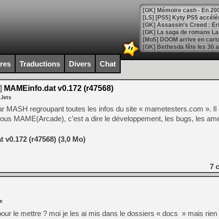
[Mo5] DOOM arrive en cart
[GK] Bethesda fête les 30 
[GK] Roblox : l'action en B
ires
Traductions
Divers
Chat
[GK] Agenda - GeForce NOW
]
MAMEinfo.dat v0.172 (r47568)
[GK] Devolver Digital en a 
 Jets
[LS] [PS5] ps5-y2jb-autolo
u par MASH regroupant toutes les infos du site « mametesters.com ». I
 sous MAME(Arcade), c’est a dire le développement, les bugs, les am
[GK] Pourquoi Marvel Tokon 
[GK] Test : Restory : Chill
[GK] GTA 6 : Rockstar Games
 v0.172 (r47568) (3,0 Mo)
[GK] Hot Wheels Infinite Rus
[GK] Mémoire cash - Secret 
[GK] Résultats Nintendo : 
7
c
[GK] Déjà des dégraissage
[Mo5] Brickboy cherche à r
[GK] Minecraft et ses « Gra
e
[GK] Beast of Reincarnation
 pour le mettre ? moi je les ai mis dans le dossiers « docs » mais rien
[GK] Ubisoft : fin de parti