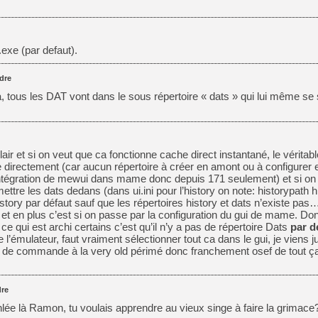
[GK] Mémoire cash - Metroid
[GK] Dan Houser (GTA) défe
[GK] Comment EA Sports FC
[GK] Crimson Moon : un Dark
[GK] Isle of Reveries : le j
exe (par defaut).
[GK] Moonlighter 2 : The En
[GK] Capcom relance Monste
dre
 tous les DAT vont dans le sous répertoire « dats » qui lui même se 
[Mo5] Deux inédits du Virtu
[GK] Le beat'em up The Walk
air et si on veut que ca fonctionne cache direct instantané, le véritabl
[GK] Endless Legend 2 : enf
e directement (car aucun répertoire à créer en amont ou à configurer e
intégration de mewui dans mame donc depuis 171 seulement) et si on 
ttre les dats dedans (dans ui.ini pour l’history on note: historypath hi
[LS] [PS5] Premiers signes 
istory par défaut sauf que les répertoires history et dats n’existe pas
 et en plus c’est si on passe par la configuration du gui de mame. Donc
e qui est archi certains c’est qu’il n’y a pas de répertoire Dats
par d
émulateur, faut vraiment sélectionner tout ca dans le gui, je viens j
gne de commande à la very old périmé donc franchement osef de tout 
re
nlée là Ramon, tu voulais apprendre au vieux singe à faire la grimace?