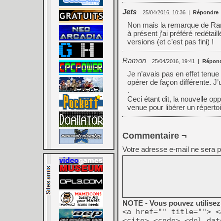
Jets
25/04/2016, 10:36
|
Répondre
Non mais la remarque de Ram
à présent j’ai préféré redétai
versions (et c’est pas fini) !
Ramon
25/04/2016, 19:41
|
Répon
Je n’avais pas en effet tenu
opérer de façon différente.
.
Ceci étant dit, la nouvelle op
venue pour libérer un répert
Commentaire ¬
Votre adresse e-mail ne sera p
NOTE - Vous pouvez utilisez 
<a href="" title=""> <
<cite> <code> <del dat