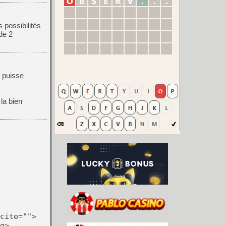
possibilités
 de 2
 puisse
 la bien
cite="">
g>