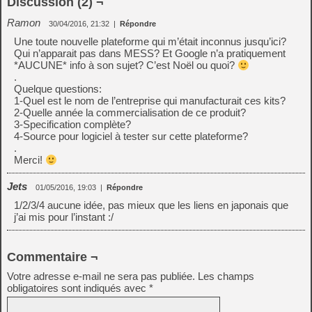
Discussion (2) ¬
Ramon
30/04/2016, 21:32
|
Répondre
Une toute nouvelle plateforme qui m’était inconnus jusqu’ici?
Qui n’apparait pas dans MESS? Et Google n’a pratiquement
*AUCUNE* info à son sujet? C’est Noël ou quoi?
.
Quelque questions:
1-Quel est le nom de l’entreprise qui manufacturait ces kits?
2-Quelle année la commercialisation de ce produit?
3-Specification complète?
4-Source pour logiciel à tester sur cette plateforme?
.
Merci!
Jets
01/05/2016, 19:03
|
Répondre
1/2/3/4 aucune idée, pas mieux que les liens en japonais que
j’ai mis pour l’instant :/
Commentaire ¬
Votre adresse e-mail ne sera pas publiée.
Les champs
obligatoires sont indiqués avec
*