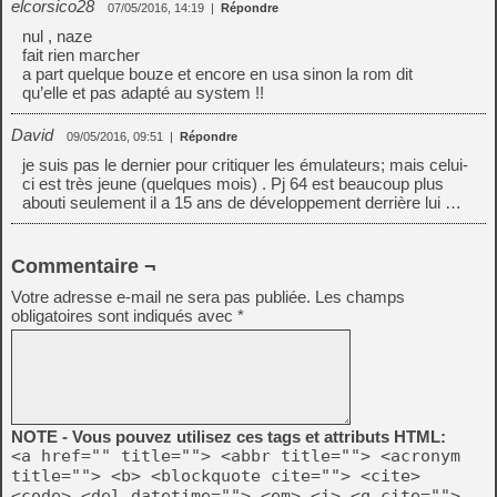
elcorsico28
07/05/2016, 14:19
|
Répondre
nul , naze
fait rien marcher
a part quelque bouze et encore en usa sinon la rom dit
qu’elle et pas adapté au system !!
David
09/05/2016, 09:51
|
Répondre
je suis pas le dernier pour critiquer les émulateurs; mais celui-
ci est très jeune (quelques mois) . Pj 64 est beaucoup plus
abouti seulement il a 15 ans de développement derrière lui …
Commentaire ¬
Votre adresse e-mail ne sera pas publiée.
Les champs
obligatoires sont indiqués avec
*
NOTE - Vous pouvez utilisez ces tags et attributs HTML:
<a href="" title=""> <abbr title=""> <acronym
title=""> <b> <blockquote cite=""> <cite>
<code> <del datetime=""> <em> <i> <q cite="">