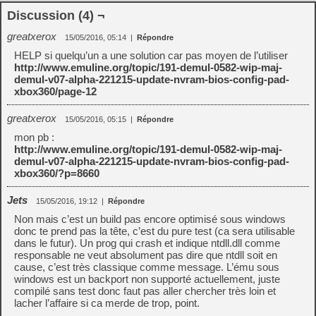
Discussion (4) ¬
greatxerox
15/05/2016, 05:14
|
Répondre
HELP si quelqu’un a une solution car pas moyen de l’utiliser
http://www.emuline.org/topic/191-demul-0582-wip-maj-
demul-v07-alpha-221215-update-nvram-bios-config-pad-
xbox360/page-12
greatxerox
15/05/2016, 05:15
|
Répondre
mon pb :
http://www.emuline.org/topic/191-demul-0582-wip-maj-
demul-v07-alpha-221215-update-nvram-bios-config-pad-
xbox360/?p=8660
Jets
15/05/2016, 19:12
|
Répondre
Non mais c’est un build pas encore optimisé sous windows
donc te prend pas la tête, c’est du pure test (ca sera utilisable
dans le futur). Un prog qui crash et indique ntdll.dll comme
responsable ne veut absolument pas dire que ntdll soit en
cause, c’est très classique comme message. L’ému sous
windows est un backport non supporté actuellement, juste
compilé sans test donc faut pas aller chercher très loin et
lacher l’affaire si ca merde de trop, point.