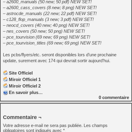
– a2600_manuals (50 new; 50 pdf) NEW SET!
– a2600_cass_covers (8 new; 8 png) NEW SET!
– astrocde_manuals (22 new; 22 pdf) NEW SET!
– c128_flop_manuals (3 new; 3 pdf) NEW SET!
– neocd_covers (40 new; 40 png) NEW SET!
– nes_covers (50 new; 50 png) NEW SET!
– pce_tourvision (69 new; 69 png) NEW SET!
– pce_tourvision_titles (69 new; 69 png) NEW SET!
Les pcbs/flyers/etc. seront disponibles lors d’une prochaine
update, surement avec 174 qui devrait sortir aujourd’hui.
Site Officiel
Miroir Officiel 1
Miroir Officiel 2
En savoir plus…
0
commentaire
Commentaire ¬
Votre adresse e-mail ne sera pas publiée.
Les champs
obligatoires sont indiqués avec
*