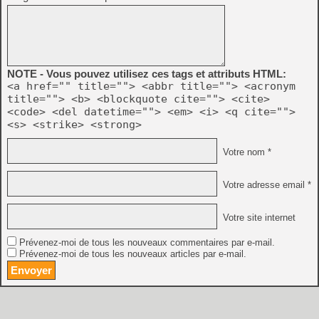
NOTE - Vous pouvez utilisez ces tags et attributs HTML:
<a href="" title=""> <abbr title=""> <acronym
title=""> <b> <blockquote cite=""> <cite>
<code> <del datetime=""> <em> <i> <q cite="">
<s> <strike> <strong>
Votre nom *
Votre adresse email *
Votre site internet
Prévenez-moi de tous les nouveaux commentaires par e-mail.
Prévenez-moi de tous les nouveaux articles par e-mail.