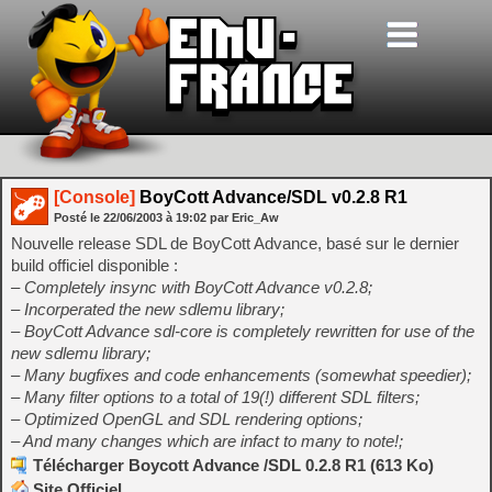
[Console]
BoyCott Advance/SDL v0.2.8 R1
Posté le
22/06/2003
à
19:02
par Eric_Aw
Nouvelle release SDL de BoyCott Advance, basé sur le dernier
build officiel disponible :
– Completely insync with BoyCott Advance v0.2.8;
– Incorperated the new sdlemu library;
– BoyCott Advance sdl-core is completely rewritten for use of the
new sdlemu library;
– Many bugfixes and code enhancements (somewhat speedier);
– Many filter options to a total of 19(!) different SDL filters;
– Optimized OpenGL and SDL rendering options;
– And many changes which are infact to many to note!;
Télécharger Boycott Advance /SDL 0.2.8 R1 (613 Ko)
Site Officiel