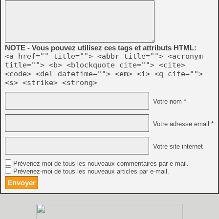
NOTE - Vous pouvez utilisez ces tags et attributs HTML:
<a href="" title=""> <abbr title=""> <acronym
title=""> <b> <blockquote cite=""> <cite>
<code> <del datetime=""> <em> <i> <q cite="">
<s> <strike> <strong>
Votre nom *
Votre adresse email *
Votre site internet
Prévenez-moi de tous les nouveaux commentaires par e-mail.
Prévenez-moi de tous les nouveaux articles par e-mail.