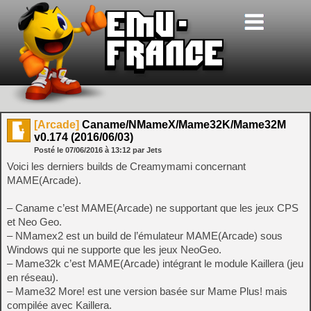
[Arcade]
Caname/NMameX/Mame32K/Mame32M
v0.174 (2016/06/03)
Posté le
07/06/2016
à
13:12
par Jets
Voici les derniers builds de Creamymami concernant
MAME(Arcade).
– Caname c’est MAME(Arcade) ne supportant que les jeux CPS
et Neo Geo.
– NMamex2 est un build de l’émulateur MAME(Arcade) sous
Windows qui ne supporte que les jeux NeoGeo.
– Mame32k c’est MAME(Arcade) intégrant le module Kaillera (jeu
en réseau).
– Mame32 More! est une version basée sur Mame Plus! mais
compilée avec Kaillera.