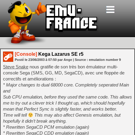
[Console]
Kega Lazarus SE r5
Posté le
23/06/2003
à
07:50
par Ange
| Source :
emulation number 9
Steve Snake
nous gratifie de son très bon émulateur multi-
console Sega (SMS, GG, MD, SegaCD), avec une floppée de
correctifs et améliorations :
* Major changes to dual 68000 core. Completely seperated Main
and
Sub CPU emulation, before they used the same code. This allows
me to try out a clever trick I thought up, which should hopefully
mean that Perfect Sync is slightly faster, and works better.
Time will tell
This may also affect Genesis emulation, but
hopefully it didn’t break anything.
* Rewritten SegaCD PCM emulation (again)
* Rewritten SegaCD CDD emulation (again)