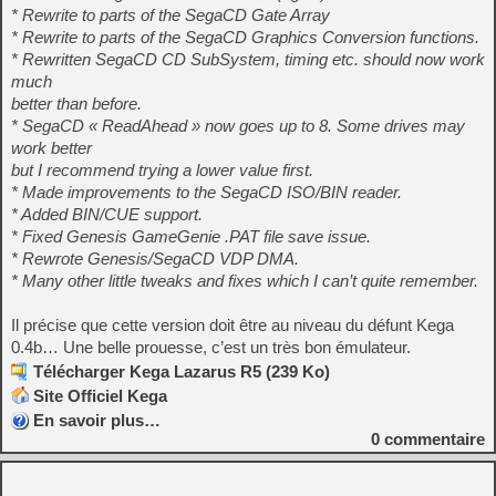
* Rewrite to parts of the SegaCD Gate Array
* Rewrite to parts of the SegaCD Graphics Conversion functions.
* Rewritten SegaCD CD SubSystem, timing etc. should now work
much
better than before.
* SegaCD « ReadAhead » now goes up to 8. Some drives may
work better
but I recommend trying a lower value first.
* Made improvements to the SegaCD ISO/BIN reader.
* Added BIN/CUE support.
* Fixed Genesis GameGenie .PAT file save issue.
* Rewrote Genesis/SegaCD VDP DMA.
* Many other little tweaks and fixes which I can’t quite remember.
Il précise que cette version doit être au niveau du défunt Kega
0.4b… Une belle prouesse, c’est un très bon émulateur.
Télécharger Kega Lazarus R5 (239 Ko)
Site Officiel Kega
En savoir plus…
0
commentaire