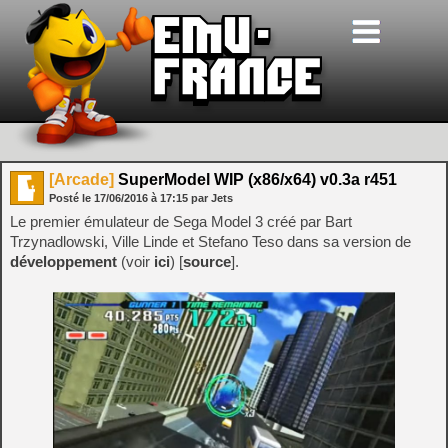
[Arcade]
SuperModel WIP (x86/x64) v0.3a r451
Posté le
17/06/2016
à
17:15
par Jets
Le premier émulateur de Sega Model 3 créé par Bart
Trzynadlowski, Ville Linde et Stefano Teso dans sa version de
développement
(voir
ici
) [
source
].