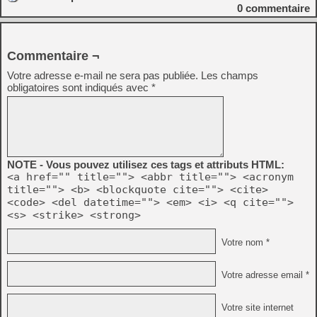
0
commentaire
Commentaire ¬
Votre adresse e-mail ne sera pas publiée.
Les champs
obligatoires sont indiqués avec
*
NOTE - Vous pouvez utilisez ces tags et attributs HTML:
<a href="" title=""> <abbr title=""> <acronym
title=""> <b> <blockquote cite=""> <cite>
<code> <del datetime=""> <em> <i> <q cite="">
<s> <strike> <strong>
Votre nom *
Votre adresse email *
Votre site internet