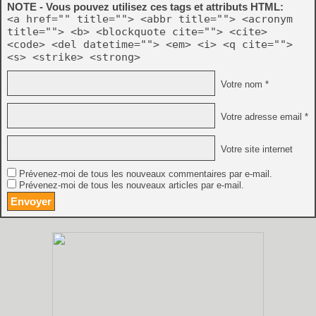
NOTE - Vous pouvez utilisez ces tags et attributs HTML:
<a href="" title=""> <abbr title=""> <acronym
title=""> <b> <blockquote cite=""> <cite>
<code> <del datetime=""> <em> <i> <q cite="">
<s> <strike> <strong>
Votre nom *
Votre adresse email *
Votre site internet
Prévenez-moi de tous les nouveaux commentaires par e-mail.
Prévenez-moi de tous les nouveaux articles par e-mail.