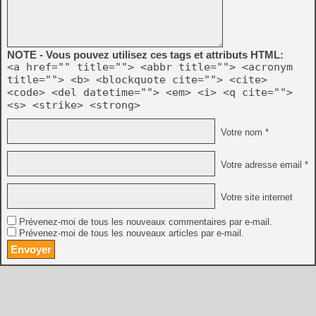
NOTE - Vous pouvez utilisez ces tags et attributs HTML:
<a href="" title=""> <abbr title=""> <acronym
title=""> <b> <blockquote cite=""> <cite>
<code> <del datetime=""> <em> <i> <q cite="">
<s> <strike> <strong>
Votre nom *
Votre adresse email *
Votre site internet
Prévenez-moi de tous les nouveaux commentaires par e-mail.
Prévenez-moi de tous les nouveaux articles par e-mail.