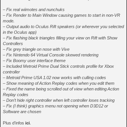
– Fix real wiimotes and nunchuks
– Fix Render to Main Window causing games to start in non-VR
mode.
– Output audio to Oculus Rift speakers (or wherever you selected
in the Oculus app)
– Fix flashing black triangles filling your view on Rift with Show
Controllers
– Fix grey triangle on nose with Vive
– Fix Nintendo 64 Virtual Console skewed rendering
– Fix Boomy user interface theme
– Included Metroid Prime Dual Stick controls profile for Xbox
controller
– Metroid Prime USA 1.02 now works with culling codes
– Show meaning of Action Replay codes when you edit them
– Fixed the name being scrolled out of view when editing Action
Replay codes
– Don’t hide right controller when left controller loses tracking
– Fix (I think) graphics menu not opening when D3D12 or
Software are chosen
Plus d’infos
ici
.