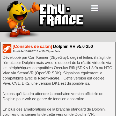
[Consoles de salon]
Dolphin VR v5.0-250
Posté le
13/07/2016
à
15:03
par Jets
Développé par Carl Kenner (2EyeGuy), cegli et feilen, il s’agit de
l’émulateur Dolphin mais avec le support de la réalité virtuelle via
les périphériques compatibles Occulus Rift (SDK v1.3.0) ou HTC
Vive via SteamVR (OpenVR SDK). Signalons également la
compatibilité avec le
Room-scale
. . Cette version est dédiée
Vive, CV1, DK2, une version DK1 est disponible
ici
.
Notons qu’il faudra attendre la prochaine version officielle de
Dolphin pour voir ce genre de fonction apparaitre.
En plus des améliorations de la branche standard de Dolphin,
voici les changements de cette version de Dolphin VR: