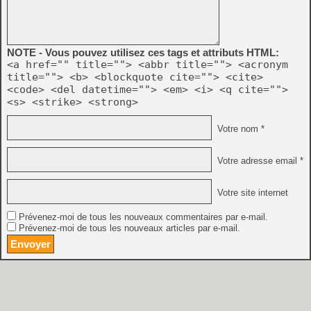
NOTE - Vous pouvez utilisez ces tags et attributs HTML:
<a href="" title=""> <abbr title=""> <acronym
title=""> <b> <blockquote cite=""> <cite>
<code> <del datetime=""> <em> <i> <q cite="">
<s> <strike> <strong>
Votre nom *
Votre adresse email *
Votre site internet
Prévenez-moi de tous les nouveaux commentaires par e-mail.
Prévenez-moi de tous les nouveaux articles par e-mail.