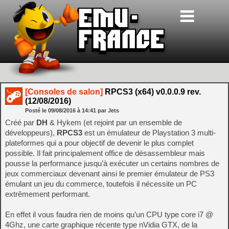
[Consoles de salon]
RPCS3 (x64) v0.0.0.9 rev.
(12/08/2016)
Posté le
09/08/2016
à
14:41
par Jets
Créé par
DH
& Hykem (et rejoint par un ensemble de
développeurs),
RPCS3
est un émulateur de Playstation 3 multi-
plateformes qui a pour objectif de devenir le plus complet
possible. Il fait principalement office de désassembleur mais
pousse la performance jusqu’à exécuter un certains nombres de
jeux commerciaux devenant ainsi le premier émulateur de PS3
émulant un jeu du commerce, toutefois il nécessite un PC
extrêmement performant.
En effet il vous faudra rien de moins qu’un CPU type core i7 @
4Ghz, une carte graphique récente type nVidia GTX, de la