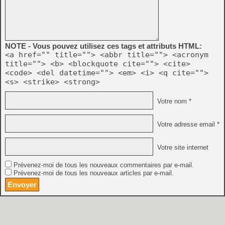
NOTE - Vous pouvez utilisez ces tags et attributs HTML:
<a href="" title=""> <abbr title=""> <acronym
title=""> <b> <blockquote cite=""> <cite>
<code> <del datetime=""> <em> <i> <q cite="">
<s> <strike> <strong>
Votre nom *
Votre adresse email *
Votre site internet
Prévenez-moi de tous les nouveaux commentaires par e-mail.
Prévenez-moi de tous les nouveaux articles par e-mail.