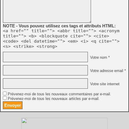
NOTE - Vous pouvez utilisez ces tags et attributs HTML:
<a href="" title=""> <abbr title=""> <acronym
title=""> <b> <blockquote cite=""> <cite>
<code> <del datetime=""> <em> <i> <q cite="">
<s> <strike> <strong>
Votre nom *
Votre adresse email *
Votre site internet
Prévenez-moi de tous les nouveaux commentaires par e-mail.
Prévenez-moi de tous les nouveaux articles par e-mail.