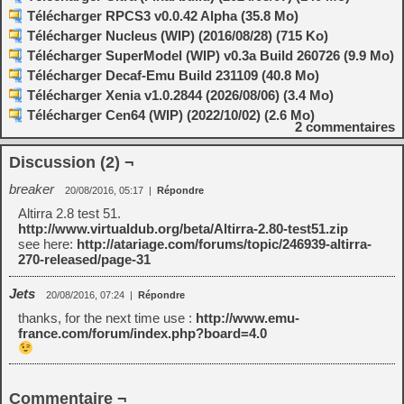
Télécharger RPCS3 v0.0.42 Alpha (35.8 Mo)
Télécharger Nucleus (WIP) (2016/08/28) (715 Ko)
Télécharger SuperModel (WIP) v0.3a Build 260726 (9.9 Mo)
Télécharger Decaf-Emu Build 231109 (40.8 Mo)
Télécharger Xenia v1.0.2844 (2026/08/06) (3.4 Mo)
Télécharger Cen64 (WIP) (2022/10/02) (2.6 Mo)
2
commentaires
Discussion (2) ¬
breaker
20/08/2016, 05:17
|
Répondre
Altirra 2.8 test 51.
http://www.virtualdub.org/beta/Altirra-2.80-test51.zip
see here:
http://atariage.com/forums/topic/246939-altirra-
270-released/page-31
Jets
20/08/2016, 07:24
|
Répondre
thanks, for the next time use :
http://www.emu-
france.com/forum/index.php?board=4.0
Commentaire ¬