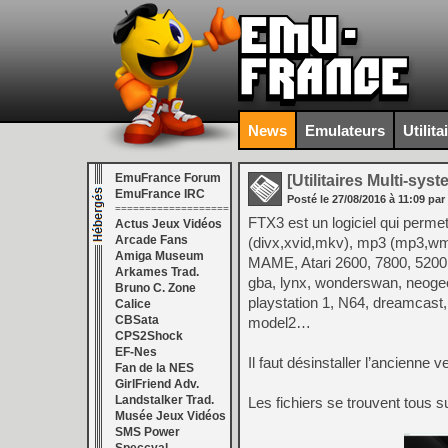
News
Emulateurs
Utilita
EmuFrance Forum
[Utilitaires Multi-sys
EmuFrance IRC
Posté le
27/08/2016
à
11:09
par
===================
FTX3 est un logiciel qui perm
Actus Jeux Vidéos
Arcade Fans
(divx,xvid,mkv), mp3 (mp3,wma,
Amiga Museum
MAME, Atari 2600, 7800, 5200, 
Arkames Trad.
gba, lynx, wonderswan, neoge
Bruno C. Zone
playstation 1, N64, dreamcast, 
Calice
CBSata
model2…
CPS2Shock
EF-Nes
Il faut désinstaller l’ancienne 
Fan de la NES
GirlFriend Adv.
Landstalker Trad.
Les fichiers se trouvent tous 
Musée Jeux Vidéos
SMS Power