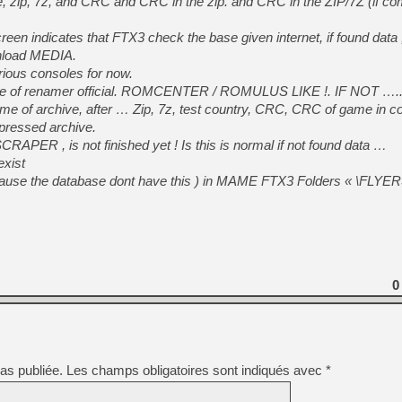
e, zip, 7z, and CRC and CRC in the zip. and CRC in the ZIP/7Z (if c
screen indicates that FTX3 check the base given internet, if found data 
nload MEDIA.
rious consoles for now.
e of renamer official. ROMCENTER / ROMULUS LIKE !. IF NOT ….
ame of archive, after … Zip, 7z, test country, CRC, CRC of game in
pressed archive.
ER , is not finished yet ! Is this is normal if not found data …
exist
se the database dont have this ) in MAME FTX3 Folders « \FLYER
0
as publiée.
Les champs obligatoires sont indiqués avec
*