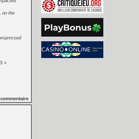
ompacted
, on the
.
 compressed
S »
commentaire