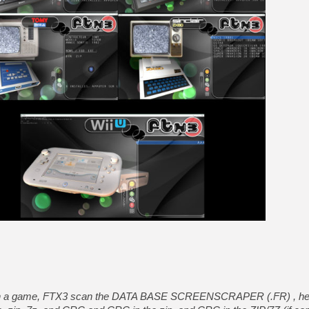
 on a game, FTX3 scan the DATA BASE SCREENSCRAPER (.FR) , he tr