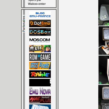
Speccyal
Wakoo-enter