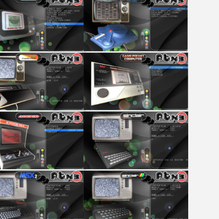
[GK] Mémoire cash - Metroid
[GK] Dan Houser (GTA) défe
[GK] Comment EA Sports FC
[GK] Crimson Moon : un Dark
[GK] Isle of Reveries : le j
[GK] Moonlighter 2 : The En
[GK] Capcom relance Monste
[Mo5] Deux inédits du Virtu
[GK] Le beat'em up The Walk
[GK] Endless Legend 2 : enf
[LS] [PS5] Premiers signes 