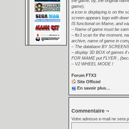
the game, by, the original nam
game),
a icon is displaying is on the 
screen appears logo with dow
IS functional on Mame, and va
– Name of game must be sam
– ftx3 scan for the moment, n
archive, name of game in com
– The database BY SCREENSCRAP
– display 3D BOX of games if 
FOR MAME put FLYER , (becau
– V2 WHEEL MODE !
Forum FTX3
Site Officiel
En savoir plus…
Commentaire ¬
Votre adresse e-mail ne sera p