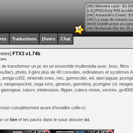
[Mo5] DOOM arrive en cart
[GK] Bethesda fête les 30 
[GK] Roblox : l'action en B
ires
Traductions
Divers
Chat
[GK] Agenda - GeForce NOW
temes]
FTX3 v1.74b
[GK] Devolver Digital en a 
 Jets
[LS] [PS5] ps5-y2jb-autolo
et de transformer un pc en un ensemble multimédia avec Jeux, films
flac), photo, il gère plus de 40 consoles, ordinateurs et systèmes A
[GK] Pourquoi Marvel Tokon 
amiga cd32, nintendo snes, nes, gamecube, wii, atari jaguar, pcengin
[GK] Test : Restory : Chill
[GK] GTA 6 : Rockstar Games
o, neogeopocket, sega sms, genesis, gameboy, pcengine cd, neogeo 
[GK] Hot Wheels Infinite Rus
gamegear, saturn, intelevision, flipper, coleco vision, vectrex, gx400
[GK] Mémoire cash - Secret 
[GK] Résultats Nintendo : 
[GK] Déjà des dégraissage
version complètement avant d’installer celle-ci.
[Mo5] Brickboy cherche à r
[GK] Minecraft et ses « Gra
sur ce
lien
et les packs dans le sous dossier
ici
.
[GK] Beast of Reincarnation
[GK] Ubisoft : fin de parti