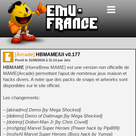
[Arcade]
HBMAME/UI v0.177
Posté le
31/08/2016
à
11:14
par Jets
HBMAME
(HomeBrew MAME) est une version non officielle de
MAME(Arcade) permettant l’ajout de nombreux jeux maison et
hacks divers. A noter que des packs de snaps et artworks sont
disponibles sur le site officiel.
Les changements:
– [akiradmo] Demo [by Mega Shocked]
– [didemo] Demo of DatImage [by Mega Shocked]
– [dotrimjr] Dottori-Man Jr [by Chris Covell]
– [mshjphp] Marvel Super Heroes (Power hack by Pipi899)
– [mshyh] Marvel Super Heroes (Boss hack by Yumeji)