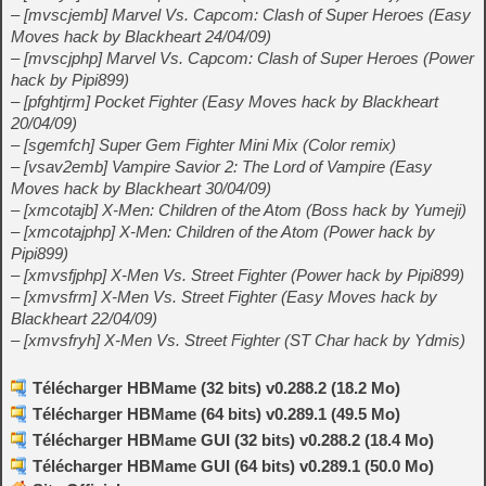
– [mvscjemb] Marvel Vs. Capcom: Clash of Super Heroes (Easy
Moves hack by Blackheart 24/04/09)
– [mvscjphp] Marvel Vs. Capcom: Clash of Super Heroes (Power
hack by Pipi899)
– [pfghtjrm] Pocket Fighter (Easy Moves hack by Blackheart
20/04/09)
– [sgemfch] Super Gem Fighter Mini Mix (Color remix)
– [vsav2emb] Vampire Savior 2: The Lord of Vampire (Easy
Moves hack by Blackheart 30/04/09)
– [xmcotajb] X-Men: Children of the Atom (Boss hack by Yumeji)
– [xmcotajphp] X-Men: Children of the Atom (Power hack by
Pipi899)
– [xmvsfjphp] X-Men Vs. Street Fighter (Power hack by Pipi899)
– [xmvsfrm] X-Men Vs. Street Fighter (Easy Moves hack by
Blackheart 22/04/09)
– [xmvsfryh] X-Men Vs. Street Fighter (ST Char hack by Ydmis)
Télécharger HBMame (32 bits) v0.288.2 (18.2 Mo)
Télécharger HBMame (64 bits) v0.289.1 (49.5 Mo)
Télécharger HBMame GUI (32 bits) v0.288.2 (18.4 Mo)
Télécharger HBMame GUI (64 bits) v0.289.1 (50.0 Mo)