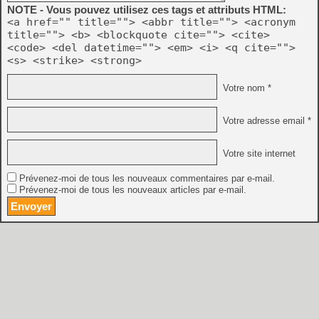
NOTE - Vous pouvez utilisez ces tags et attributs HTML:
<a href="" title=""> <abbr title=""> <acronym
title=""> <b> <blockquote cite=""> <cite>
<code> <del datetime=""> <em> <i> <q cite="">
<s> <strike> <strong>
Votre nom *
Votre adresse email *
Votre site internet
Prévenez-moi de tous les nouveaux commentaires par e-mail.
Prévenez-moi de tous les nouveaux articles par e-mail.