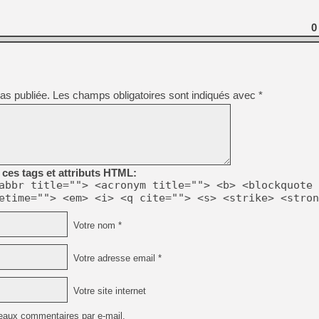
[GK] Agenda - GeForce NOW
0
[GK] Devolver Digital en a 
[LS] [PS5] ps5-y2jb-autolo
[GK] Pourquoi Marvel Tokon 
[GK] Test : Restory : Chill
[GK] GTA 6 : Rockstar Games
as publiée.
Les champs obligatoires sont indiqués avec
*
[GK] Hot Wheels Infinite Rus
[GK] Mémoire cash - Secret 
[GK] Résultats Nintendo : 
[GK] Déjà des dégraissage
[Mo5] Brickboy cherche à r
ces tags et attributs HTML:
[GK] Minecraft et ses « Gra
abbr title=""> <acronym title=""> <b> <blockquote 
etime=""> <em> <i> <q cite=""> <s> <strike> <stron
[GK] Beast of Reincarnation
[GK] Ubisoft : fin de parti
Votre nom *
Votre adresse email *
Votre site internet
eaux commentaires par e-mail.