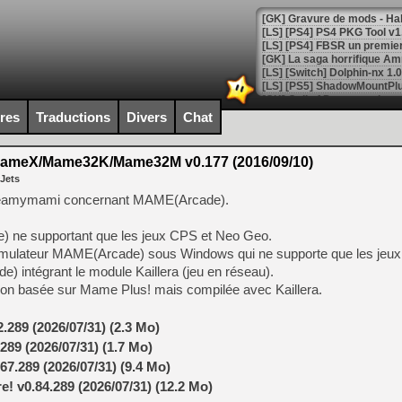
[GK] La saga horrifique Am
ires
Traductions
Divers
Chat
[GK] Le portage de Super M
[Mo5] Le jeu de course fut
[GK] Guillermo del Toro ado
meX/Mame32K/Mame32M v0.177 (2016/09/10)
 Jets
[LTF] Eté 2026 - Séquence 
 Creamymami concernant MAME(Arcade).
[GK] Mistfall Hunter : déjà 
[GK] Wo Long 2 évolue avec
 ne supportant que les jeux CPS et Neo Geo.
[GK] Crossfire : un TPS à 100
[LS] [PS5] Premiers signes 
émulateur MAME(Arcade) sous Windows qui ne supporte que les jeu
intégrant le module Kaillera (jeu en réseau).
on basée sur Mame Plus! mais compilée avec Kaillera.
289 (2026/07/31) (2.3 Mo)
[Mo5] DOOM arrive en cart
89 (2026/07/31) (1.7 Mo)
[GK] Bethesda fête les 30 
7.289 (2026/07/31) (9.4 Mo)
[GK] Roblox : l'action en B
 v0.84.289 (2026/07/31) (12.2 Mo)