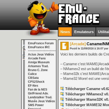
News
Emulateurs
Utilita
EmuFrance Forum
[Arcade]
Caname/NMa
EmuFrance IRC
Posté le
11/09/2016
à
16:07
par
===================
Voici les derniers builds de
Actus Jeux Vidéos
Arcade Fans
Amiga Museum
– Caname c’est MAME(Arcade)
Arkames Trad.
– NMamex2 est un build de l’
Bruno C. Zone
– Mame32k c’est MAME(Arcade) 
Calice
CBSata
– Mame32 More! est une versi
CPS2Shock
EF-Nes
Télécharger Caname v0.62.
Fan de la NES
GirlFriend Adv.
Télécharger NMamex2 v0.2
Landstalker Trad.
Télécharger Mame32K v0.6
Musée Jeux Vidéos
Télécharger MAME32 More!
SMS Power