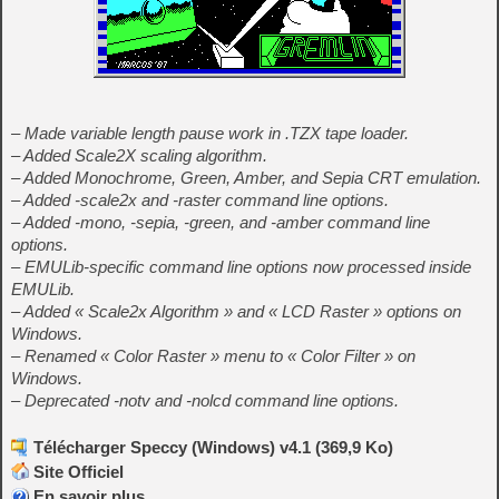
– Made variable length pause work in .TZX tape loader.
– Added Scale2X scaling algorithm.
– Added Monochrome, Green, Amber, and Sepia CRT emulation.
– Added -scale2x and -raster command line options.
– Added -mono, -sepia, -green, and -amber command line
options.
– EMULib-specific command line options now processed inside
EMULib.
– Added « Scale2x Algorithm » and « LCD Raster » options on
Windows.
– Renamed « Color Raster » menu to « Color Filter » on
Windows.
– Deprecated -notv and -nolcd command line options.
Télécharger Speccy (Windows) v4.1 (369,9 Ko)
Site Officiel
En savoir plus…