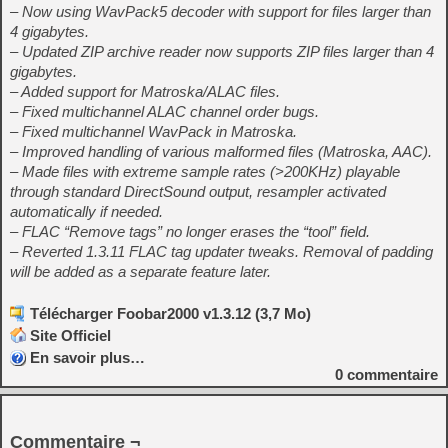
– Now using WavPack5 decoder with support for files larger than
4 gigabytes.
– Updated ZIP archive reader now supports ZIP files larger than 4
gigabytes.
– Added support for Matroska/ALAC files.
– Fixed multichannel ALAC channel order bugs.
– Fixed multichannel WavPack in Matroska.
– Improved handling of various malformed files (Matroska, AAC).
– Made files with extreme sample rates (>200KHz) playable
through standard DirectSound output, resampler activated
automatically if needed.
– FLAC “Remove tags” no longer erases the “tool” field.
– Reverted 1.3.11 FLAC tag updater tweaks. Removal of padding
will be added as a separate feature later.
Télécharger Foobar2000 v1.3.12 (3,7 Mo)
Site Officiel
En savoir plus…
0
commentaire
Commentaire ¬