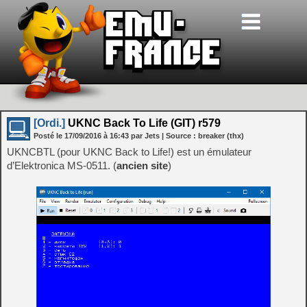
[Ordi.]
UKNC Back To Life (GIT) r579
Posté le
17/09/2016
à
16:43
par Jets
| Source :
breaker (thx)
UKNCBTL (pour UKNC Back to Life!) est un émulateur
d’Elektronica МS-0511. (
ancien site
)